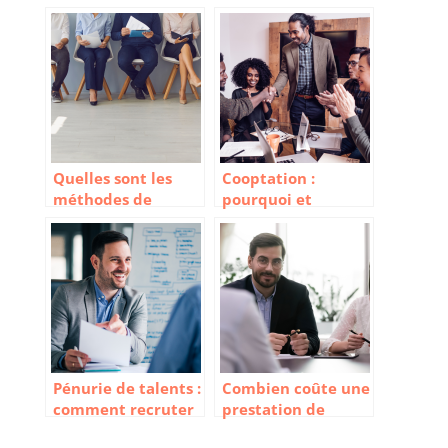
Quelles sont les
Cooptation :
méthodes de
pourquoi et
recrutement
comment la mettre
innovantes ?
en place pour
recruter ?
Pénurie de talents :
Combien coûte une
comment recruter
prestation de
efficacement ?
recrutement