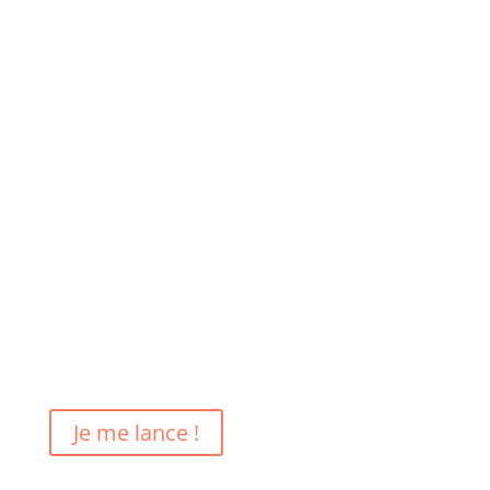
Envie de changer de
métier ?
Reprenez en main votre projet professionnel
avec un bilan de compétences 100% en ligne
Je me lance !