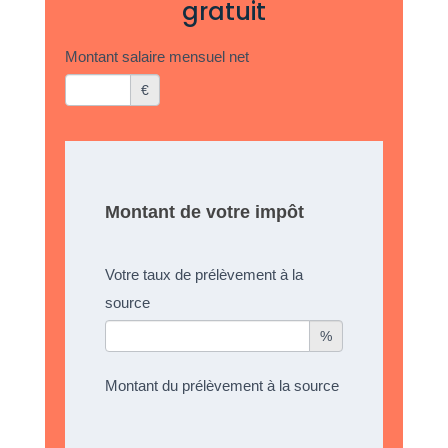
gratuit
Calcul
Montant salaire mensuel net
taux
€
prelevement
source
Montant de votre impôt
Votre taux de prélèvement à la
source
%
Montant du prélèvement à la source