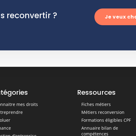
s reconvertir ?
Je veux ch
tégories
Ressources
nnaitre mes droits
Fiches métiers
treprendre
Métiers reconversion
oluer
Formations éligibles CPF
nance
Annuaire bilan de
compétences
stion d’entreprise