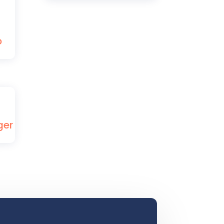
b
ger