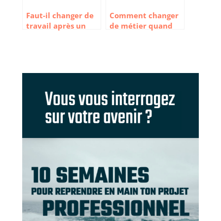
Faut-il changer de
Comment changer
travail après un
de métier quand
burn out ?
on est
fonctionnaire