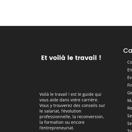
recruter ?
Ca
Co
En
Ev
Fi
Ge
Voilà le travail ! est le guide qui
vous aide dans votre carrière.
M
Vous y trouverez des conseils sur
Re
le salariat, l’évolution
Se
professionnelle, la reconversion,
la formation ou encore
Se
l’entrepreneuriat.
Tr