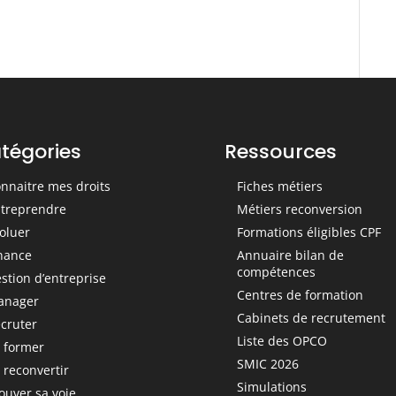
cabinet ?
tégories
Ressources
nnaitre mes droits
Fiches métiers
treprendre
Métiers reconversion
oluer
Formations éligibles CPF
nance
Annuaire bilan de
compétences
stion d’entreprise
Centres de formation
anager
Cabinets de recrutement
cruter
Liste des OPCO
 former
SMIC 2026
 reconvertir
Simulations
ouver sa voie