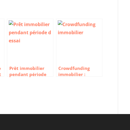
e
Prêt immobilier
Crowdfunding
t
pendant période
immobilier :
r
d’essai : comment
quelles sont les
faire ?
meilleures
plateformes ?