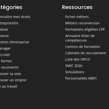
tégories
Ressources
nnaitre mes droits
Fiches métiers
treprendre
Métiers reconversion
oluer
Formations éligibles CPF
nance
Annuaire bilan de
compétences
stion d’entreprise
Centres de formation
anager
Cabinets de recrutement
cruter
Liste des OPCO
 former
SMIC 2026
 reconvertir
Simulations
ouver sa voie
Personnalités MBTI
ouver un emploi
e au travail