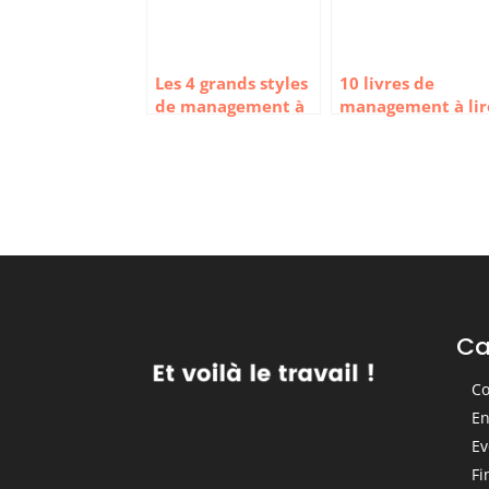
Les 4 grands styles
10 livres de
de management à
management à lir
connaitre
pour être un bon
leader
Ca
Co
En
Ev
Fi