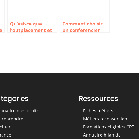
Qu’est-ce que
Comment choisir
e
l’outplacement et
un conférencier
comment choisir
sportif pour un
son prestataire ?
séminaire
tégories
Ressources
nnaitre mes droits
Fiches métiers
treprendre
Métiers reconversion
oluer
Formations éligibles CPF
nance
Annuaire bilan de