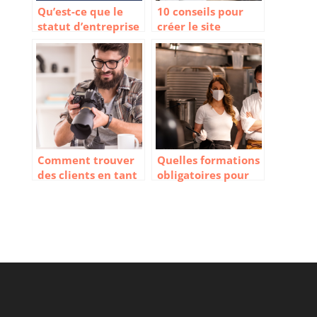
Qu’est-ce que le
10 conseils pour
statut d’entreprise
créer le site
individuelle ?
internet de votre
entreprise
Comment trouver
Quelles formations
des clients en tant
obligatoires pour
que photographe
ouvrir un
restaurant