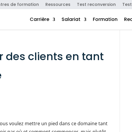
tres de formation
Ressources
Test reconversion
Test
Carrière
Salariat
Formation
Re
des clients en tant
e
ous voulez mettre un pied dans ce domaine tant
 savoir par où et comment commencer, mais plutôt