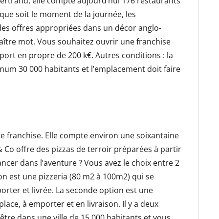
ertrand, elle compte aujourd’hui 176 restaurants
que soit le moment de la journée, les
des offres appropriées dans un décor anglo-
 maître mot. Vous souhaitez ouvrir une franchise
ort en propre de 200 k€. Autres conditions : la
mum 30 000 habitants et l’emplacement doit faire
tte franchise. Elle compte environ une soixantaine
& Co offre des pizzas de terroir préparées à partir
ncer dans l’aventure ? Vous avez le choix entre 2
on est une pizzeria (80 m2 à 100m2) qui se
rter et livrée. La seconde option est une
lace, à emporter et en livraison. Il y a deux
être dans une ville de 15 000 habitants et vous