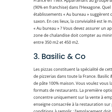
France en 1989. Appartenant au groupe B
(90% en franchise) dans l’Hexagone. Quel 
établissements « Au bureau » suggèrent 
saxon. En ces lieux, la convivialité est le
« Au bureau » ? Vous devez assurer un app
zone de chalandise doit compter au mini
entre 350 m2 et 450 m2.
3. Basilic & Co
Les pizzas constituent la spécialité de ce
de pizzerias dans toute la France. Basilic 
de pâte 100% maison. Vous voulez vous la
formats de restaurants. La première opti
concentre uniquement sur la vente à empo
enseigne consacrée à la restauration sur p
conditions à remplir : l’emplacement doit 