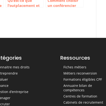
Qu’est-ce que
Comment choisir
e
l’outplacement et
un conférencier
comment choisir
sportif pour un
son prestataire ?
séminaire
tégories
Ressources
nnaitre mes droits
Fiches métiers
treprendre
Métiers reconversion
oluer
Formations éligibles CPF
nance
Annuaire bilan de
compétences
stion d’entreprise
Centres de formation
anager
Cabinets de recrutement
cruter