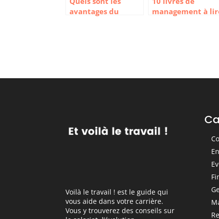
Quels sont les
10 livres de
avantages du
management à lir
télétravail pour les
pour être un bon
salariés et les
leader
employeurs
Ca
Co
En
Ev
Fi
Ge
Voilà le travail ! est le guide qui
vous aide dans votre carrière.
M
Vous y trouverez des conseils sur
Re