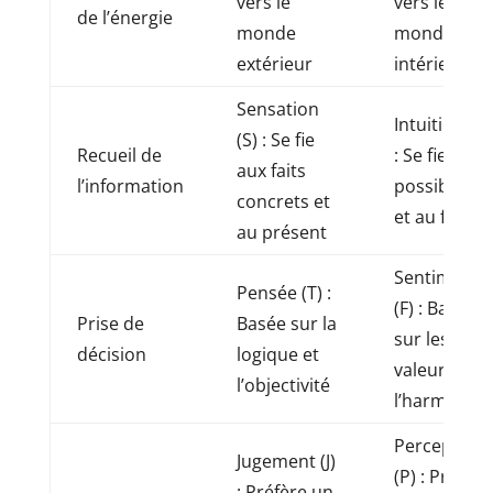
vers le
vers le
de l’énergie
monde
monde
extérieur
intérieur
Sensation
Intuition (N)
(S) : Se fie
Recueil de
: Se fie aux
aux faits
l’information
possibilités
concrets et
et au futur
au présent
Sentiment
Pensée (T) :
(F) : Basée
Prise de
Basée sur la
sur les
décision
logique et
valeurs et
l’objectivité
l’harmonie
Perception
Jugement (J)
(P) : Préfère
: Préfère un