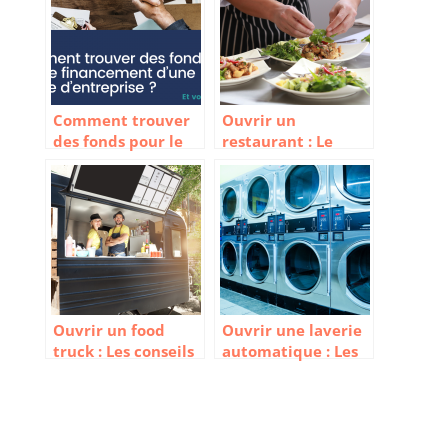
Comment trouver
Ouvrir un
des fonds pour le
restaurant : Le
financement d’une
guide pour bien
reprise
démarrer
d’entreprise ?
Ouvrir un food
Ouvrir une laverie
truck : Les conseils
automatique : Les
indispensables
conseils pour bien
pour réussir
démarrer