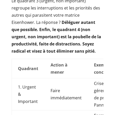
Le quadrant 3 (urgent, non important)
regroupe les interruptions et les priorités des
autres qui parasitent votre matrice
Eisenhower. La réponse ?
Déléguer autant
que possible. Enfin, le quadrant 4 (non
urgent, non important) est la poubelle de la
productivité, faite de distractions. Soyez
radical et visez à tout éliminer sans pitié.
Action à
Exemples
Quadrant
mener
concrets
Crise clien
1. Urgent
Faire
gérer, Dea
&
immédiatement
de projet,
Important
Panne crit