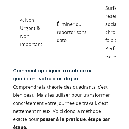
Surfer sur 
réseaux
4. Non
Éliminer ou
sociaux, T
Urgent &
reporter sans
chronopha
Non
date
faible vale
Important
Perfectio
excessif
Comment appliquer la matrice au
quotidien : votre plan de jeu
Comprendre la théorie des quadrants, c’est
bien beau. Mais les utiliser pour transformer
concrètement votre journée de travail, c’est
nettement mieux. Voici donc la méthode
exacte pour
passer à la pratique, étape par
étape
.