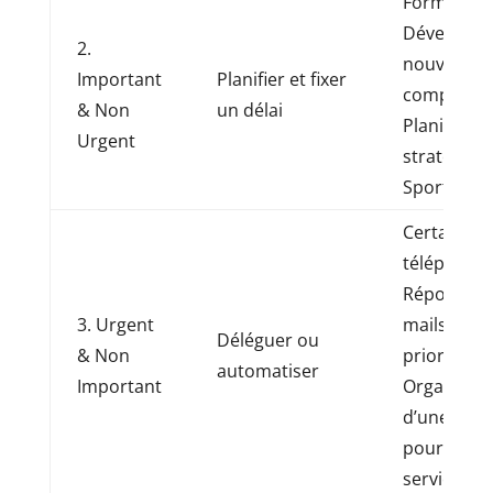
Formation
Développe
2.
nouvelle
Important
Planifier et fixer
compétenc
& Non
un délai
Planificati
Urgent
stratégiqu
Sport
Certains a
téléphoniq
Répondre 
3. Urgent
mails non
Déléguer ou
& Non
prioritaires
automatiser
Important
Organisati
d’une réun
pour un au
service