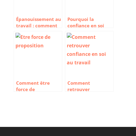
Épanouissement au
Pourquoi la
travail : comment
confiance en soi
trouver un sens à
est-elle si
ce que l’on fait
importante au
travail ?
Comment être
Comment
force de
retrouver
proposition et
confiance en soi au
développer son
travail ?
esprit d’initiative
en entreprise