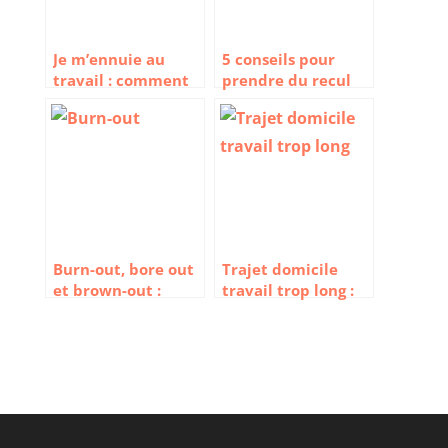
Je m’ennuie au
5 conseils pour
travail : comment
prendre du recul
éviter le bore out ?
vis-à-vis du travail
Burn-out, bore out
Trajet domicile
et brown-out :
travail trop long :
quelles différences
ce qu’il faut savoir
?