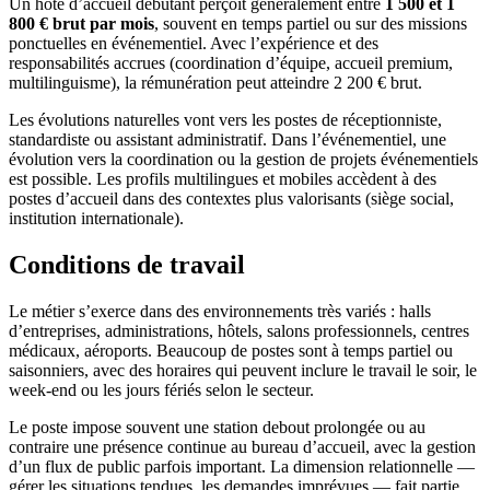
Un hôte d’accueil débutant perçoit généralement entre
1 500 et 1
800 € brut par mois
, souvent en temps partiel ou sur des missions
ponctuelles en événementiel. Avec l’expérience et des
responsabilités accrues (coordination d’équipe, accueil premium,
multilinguisme), la rémunération peut atteindre 2 200 € brut.
Les évolutions naturelles vont vers les postes de réceptionniste,
standardiste ou assistant administratif. Dans l’événementiel, une
évolution vers la coordination ou la gestion de projets événementiels
est possible. Les profils multilingues et mobiles accèdent à des
postes d’accueil dans des contextes plus valorisants (siège social,
institution internationale).
Conditions de travail
Le métier s’exerce dans des environnements très variés : halls
d’entreprises, administrations, hôtels, salons professionnels, centres
médicaux, aéroports. Beaucoup de postes sont à temps partiel ou
saisonniers, avec des horaires qui peuvent inclure le travail le soir, le
week-end ou les jours fériés selon le secteur.
Le poste impose souvent une station debout prolongée ou au
contraire une présence continue au bureau d’accueil, avec la gestion
d’un flux de public parfois important. La dimension relationnelle —
gérer les situations tendues, les demandes imprévues — fait partie