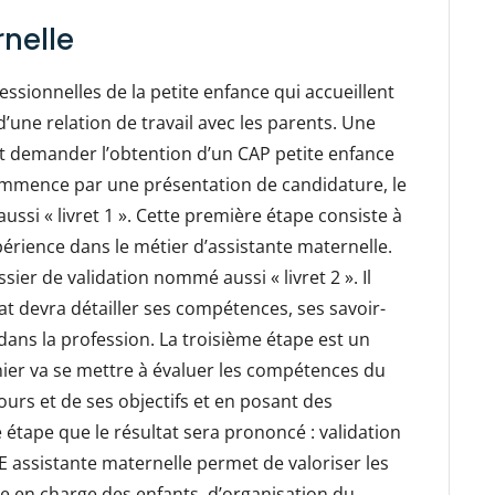
nelle
ssionnelles de la petite enfance qui accueillent
d’une relation de travail avec les parents. Une
t demander l’obtention d’un CAP petite enfance
ommence par une présentation de candidature, le
ussi « livret 1 ». Cette première étape consiste à
expérience dans le métier d’assistante maternelle.
dossier de validation nommé aussi « livret 2 ». Il
dat devra détailler ses compétences, ses savoir-
dans la profession. La troisième étape est un
nier va se mettre à évaluer les compétences du
ours et de ses objectifs et en posant des
e étape que le résultat sera prononcé : validation
VAE assistante maternelle permet de valoriser les
 en charge des enfants, d’organisation du