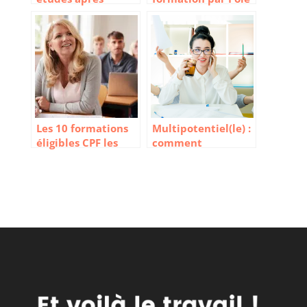
40 ans : comment
emploi : comment
s’y prendre ?
ça marche ?
Les 10 formations
Multipotentiel(le) :
éligibles CPF les
comment
plus demandées
construire sa vie
professionnelle ?