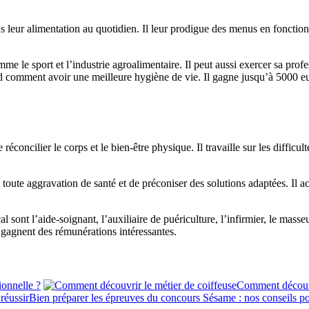
leur alimentation au quotidien. Il leur prodigue des menus en fonction de
me le sport et l’industrie agroalimentaire. Il peut aussi exercer sa prof
nd comment avoir une meilleure hygiène de vie. Il gagne jusqu’à 5000 eu
réconcilier le corps et le bien-être physique. Il travaille sur les difficu
, toute aggravation de santé et de préconiser des solutions adaptées. Il 
al sont l’aide-soignant, l’auxiliaire de puériculture, l’infirmier, le mass
et gagnent des rémunérations intéressantes.
ionnelle ?
Comment découvri
Bien préparer les épreuves du concours Sésame : nos conseils po