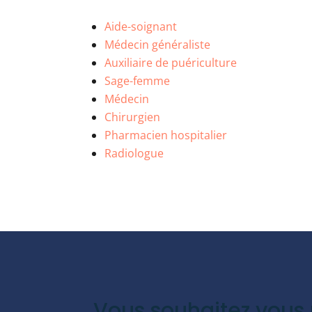
Aide-soignant
Médecin généraliste
Auxiliaire de puériculture
Sage-femme
Médecin
Chirurgien
Pharmacien hospitalier
Radiologue
Vous souhaitez vous 