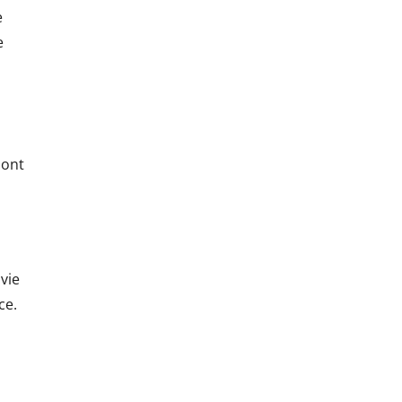
e
e
sont
 vie
ce.