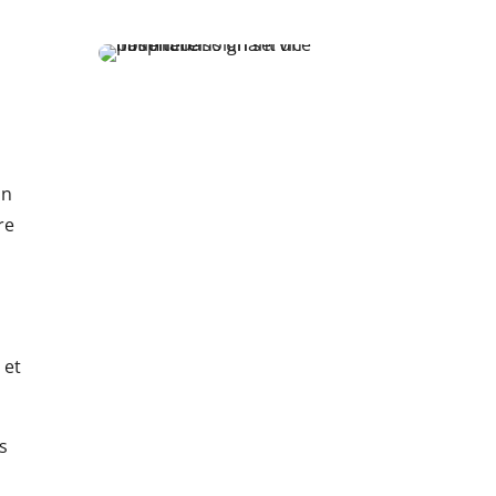
on
re
 et
es