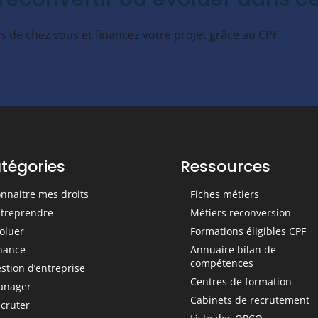
 de chez vous et financez votre projet grâce au CPF.
tégories
Ressources
nnaitre mes droits
Fiches métiers
treprendre
Métiers reconversion
oluer
Formations éligibles CPF
nance
Annuaire bilan de
compétences
stion d’entreprise
Centres de formation
anager
Cabinets de recrutement
cruter