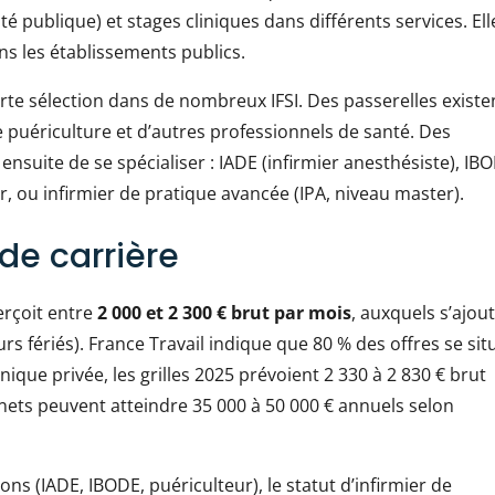
é publique) et stages cliniques dans différents services. Ell
ans les établissements publics.
orte sélection dans de nombreux IFSI. Des passerelles existe
de puériculture et d’autres professionnels de santé. Des
suite de se spécialiser : IADE (infirmier anesthésiste), IB
ur, ou infirmier de pratique avancée (IPA, niveau master).
 de carrière
perçoit entre
2 000 et 2 300 € brut par mois
, auxquels s’ajou
urs fériés). France Travail indique que 80 % des offres se sit
nique privée, les grilles 2025 prévoient 2 330 à 2 830 € brut
 nets peuvent atteindre 35 000 à 50 000 € annuels selon
ons (IADE, IBODE, puériculteur), le statut d’infirmier de