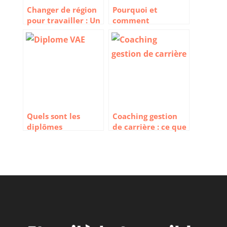
Changer de région
Pourquoi et
pour travailler : Un
comment
projet de carrière
apprendre l’anglais
et de vie
des affaires
Quels sont les
Coaching gestion
diplômes
de carrière : ce que
accessibles via le
vous devez savoir
VAE