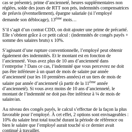
cas se présente), prime d’ancienneté, heures supplémentaires non
réglées, solde des jours de RTT non pris, indemnités compensatrices
de préavis (éventuellement), épargne salariale (si l’employé
ème
demande son déblocage), 13
mois…
S’il s’agit d’un contrat CDD, on doit ajouter une prime de précarité.
Elle s’obtient grâce à ce petit calcul : (indemnités de congés payés +
somme des salaires bruts) x 10%.
S’agissant d’une rupture conventionnelle, l’employé peut obtenir
également des indemnités. Et le montant est en fonction de
l’ancienneté. Vous avez plus de 10 ans d’ancienneté dans
l’entreprise ? Dans ce cas, l’indemnité que vous percevrez ne doit
pas être inférieure à un quart de mois de salaire par année
d’ancienneté (sur les 10 premières années) et un tiers de mois de
ème
salaire par année d’ancienneté (à partir de la 11
année
d’ancienneté). Si vous avez moins de 10 ans d’ancienneté, le
montant de l’indemnité ne doit pas être inférieur à ¼ de mois de
salaire/an.
Au niveau des congés payés, le calcul s’effectue de la façon la plus
favorable pour l’employé. À cet effet, 2 options sont envisageables :
10% du salaire brut total touché durant la période de référence ou
bien le salaire que l’employé aurait touché si ce dernier avait
continué à travailler.