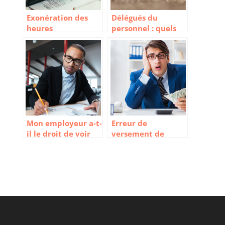
Exonération des
Délégués du
heures
personnel : quels
supplémentaires :
rôles et obligations
comment ça
marche ?
Mon employeur a-t-
Erreur de
il le droit de voir
versement de
les sites que je
salaire : que devez-
consulte ?
vous faire ?