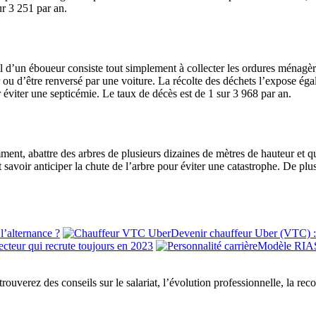
ur 3 251 par an.
il d’un éboueur consiste tout simplement à collecter les ordures ménagè
r ou d’être renversé par une voiture. La récolte des déchets l’expose éga
éviter une septicémie. Le taux de décès est de 1 sur 3 968 par an.
ent, abattre des arbres de plusieurs dizaines de mètres de hauteur et qu
ut savoir anticiper la chute de l’arbre pour éviter une catastrophe. De plu
l’alternance ?
Devenir chauffeur Uber (VTC) : 
secteur qui recrute toujours en 2023
Modèle RIASE
 trouverez des conseils sur le salariat, l’évolution professionnelle, la re