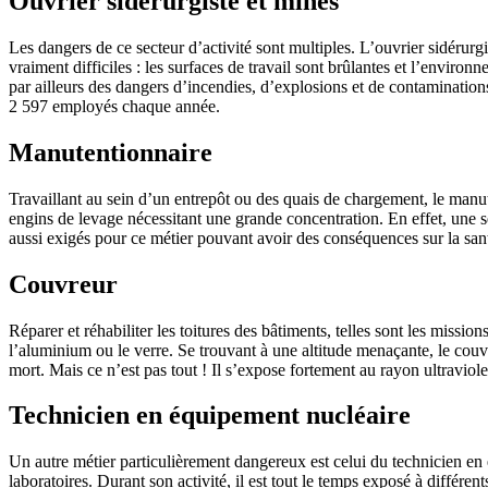
Ouvrier sidérurgiste et mines
Les dangers de ce secteur d’activité sont multiples. L’ouvrier sidérurg
vraiment difficiles : les surfaces de travail sont brûlantes et l’envir
par ailleurs des dangers d’incendies, d’explosions et de contaminations
2 597 employés chaque année.
Manutentionnaire
Travaillant au sein d’un entrepôt ou des quais de chargement, le manut
engins de levage nécessitant une grande concentration. En effet, une se
aussi exigés pour ce métier pouvant avoir des conséquences sur la san
Couvreur
Réparer et réhabiliter les toitures des bâtiments, telles sont les missio
l’aluminium ou le verre. Se trouvant à une altitude menaçante, le couv
mort. Mais ce n’est pas tout ! Il s’expose fortement au rayon ultraviol
Technicien en équipement nucléaire
Un autre métier particulièrement dangereux est celui du technicien en 
laboratoires. Durant son activité, il est tout le temps exposé à différe