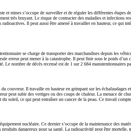
iste et mines s’occupe de surveiller et de réguler les différentes étapes
onnement très bruyant. Le risque de contracter des maladies et infections
 radioactives. Il peut aussi être amené à travailler en hauteur, ce qui in
entionnaire se charge de transporter des marchandises depuis les véhicul
ule erreur peut mener à la catastrophe. Il peut finir sous le poids d’un
té. Le nombre de décès recensé est de 1 sur 2 684 manutentionnaires pa
ns du couvreur. Il travaille en hauteur en grimpant sur les échafaudages et
reur peut subir des vertiges ou des coups de chaleur. La menace de chut
et du soleil, ce qui peut entraîner un cancer de la peau. Ce travail comp
équipement nucléaire. Ce dernier s’occupe de la maintenance des matériels
nts produits dangereux pour sa santé. La radioactivité peut être mortelle,