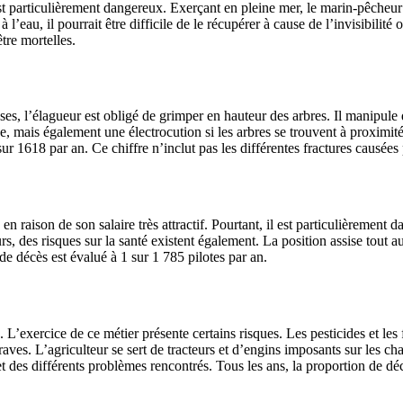
particulièrement dangereux. Exerçant en pleine mer, le marin-pêcheur ri
l’eau, il pourrait être difficile de le récupérer à cause de l’invisibilit
tre mortelles.
ses, l’élagueur est obligé de grimper en hauteur des arbres. Il manipul
 mais également une électrocution si les arbres se trouvent à proximité 
r 1618 par an. Ce chiffre n’inclut pas les différentes fractures causées 
n raison de son salaire très attractif. Pourtant, il est particulièrement da
s, des risques sur la santé existent également. La position assise tout au
e décès est évalué à 1 sur 1 785 pilotes par an.
n. L’exercice de ce métier présente certains risques. Les pesticides et les
aves. L’agriculteur se sert de tracteurs et d’engins imposants sur les c
 et des différents problèmes rencontrés. Tous les ans, la proportion de dé