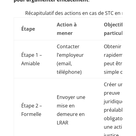
Récapitulatif des actions en cas de STC en retar
Action à
Objectif et
Étape
mener
particularité
Contacter
Obtenir le ST
Étape 1 –
l’employeur
rapidement,
Amiable
(email,
peut être un
téléphone)
simple oubli.
Créer une
preuve
Envoyer une
juridique,
Étape 2 –
mise en
préalable
Formelle
demeure en
obligatoire à
LRAR
une action en
justice.