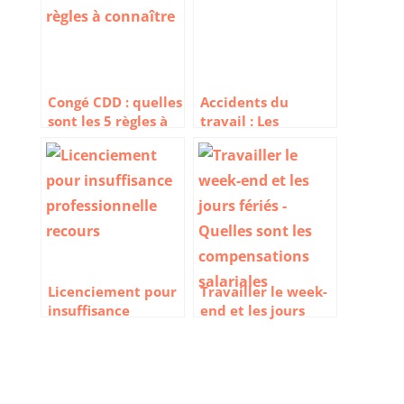
Congé CDD : quelles
Accidents du
sont les 5 règles à
travail : Les
connaître
conséquences d’un
phénomène encore
bien présent en
2023
Licenciement pour
Travailler le week-
insuffisance
end et les jours
professionnelle :
fériés : Quelles sont
Quels recours
les compensations
possibles ?
salariales ?