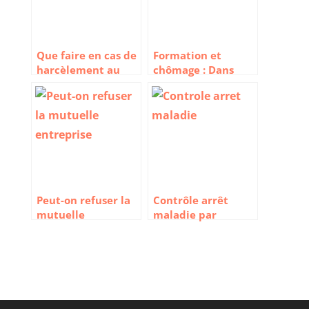
Que faire en cas de
Formation et
harcèlement au
chômage : Dans
travail ?
quels cas peut-on
être indemnisé ?
Peut-on refuser la
Contrôle arrêt
mutuelle
maladie par
entreprise
l’employeur :
comment ça se
passe ?