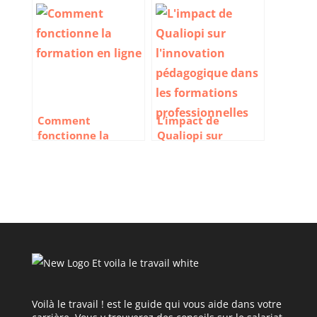
études en
pour booster votre
travaillant
carrière
Comment
L’impact de
fonctionne la
Qualiopi sur
formation en ligne
l’innovation
?
pédagogique dans
les formations
professionnelles
Voilà le travail ! est le guide qui vous aide dans votre