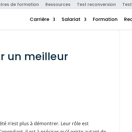
tres de formation
Ressources
Test reconversion
Test
Carrière
Salariat
Formation
Re
 un meilleur
té n’est plus à démontrer. Leur rôle est
pendant, il est à préciser qu’il existe autant de