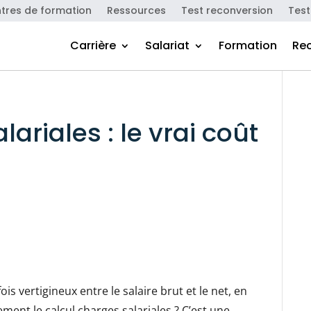
tres de formation
Ressources
Test reconversion
Test
Carrière
Salariat
Formation
Re
ariales : le vrai coût
is vertigineux entre le salaire brut et le net, en
nt le calcul charges salariales ? C’est une