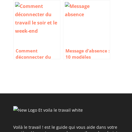
est-elle si
France pour vivre
importante au
et travailler
travail ?
Comment
Message d’absence :
déconnecter du
10 modèles
travail le soir et le
d’emails de
week-end ?
réponse
automatique
Voilà le travail ! est le guide qui vous aide dans votre