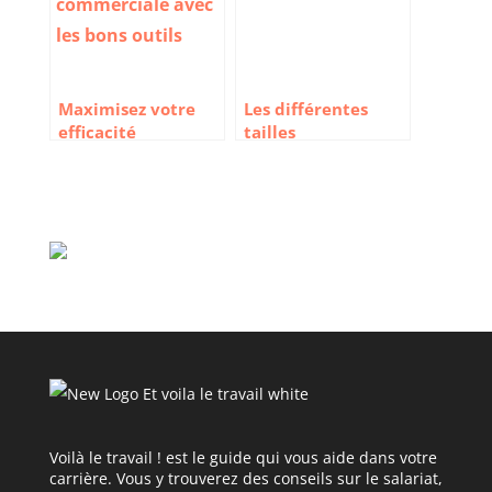
Maximisez votre
Les différentes
efficacité
tailles
commerciale avec
d’entreprise : le
les bons outils
guide 2024
Voilà le travail ! est le guide qui vous aide dans votre
carrière. Vous y trouverez des conseils sur le salariat,