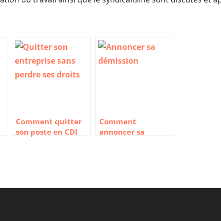
Comment quitter
Comment
son poste en CDI
annoncer sa
:
sans perdre ses
démission à son
s
droits ?
patron ou son
manager