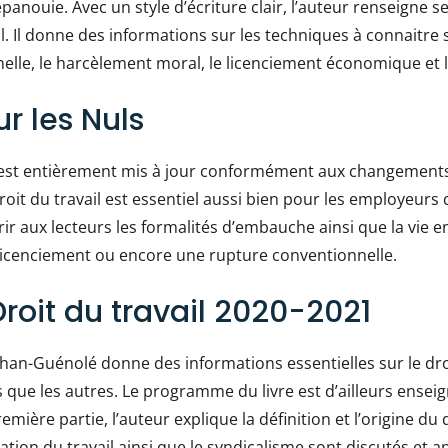
panouie. Avec un style d’écriture clair, l’auteur renseigne s
vail. Il donne des informations sur les techniques à connait
nelle, le harcèlement moral, le licenciement économique et l
ur les Nuls
et est entièrement mis à jour conformément aux changements
oit du travail est essentiel aussi bien pour les employeurs q
rir aux lecteurs les formalités d’embauche ainsi que la vie 
licenciement ou encore une rupture conventionnelle.
oit du travail 2020-2021
han-Guénolé donne des informations essentielles sur le droit
 que les autres. Le programme du livre est d’ailleurs enseig
emière partie, l’auteur explique la définition et l’origine du 
ntation du travail ainsi que le syndicalisme sont discutés et 