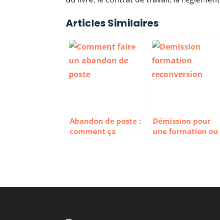
Articles Similaires
Abandon de poste :
Démission pour
comment ça
une formation ou
marche et quels
une reconversion 
sont les risques ?
quelles condition
et quels droits