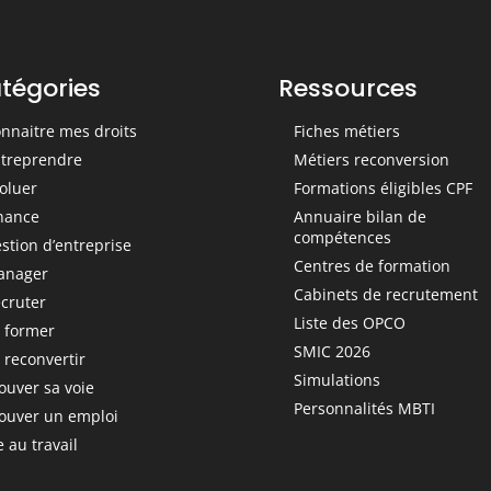
tégories
Ressources
nnaitre mes droits
Fiches métiers
treprendre
Métiers reconversion
oluer
Formations éligibles CPF
nance
Annuaire bilan de
compétences
stion d’entreprise
Centres de formation
anager
Cabinets de recrutement
cruter
Liste des OPCO
 former
SMIC 2026
 reconvertir
Simulations
ouver sa voie
Personnalités MBTI
ouver un emploi
e au travail