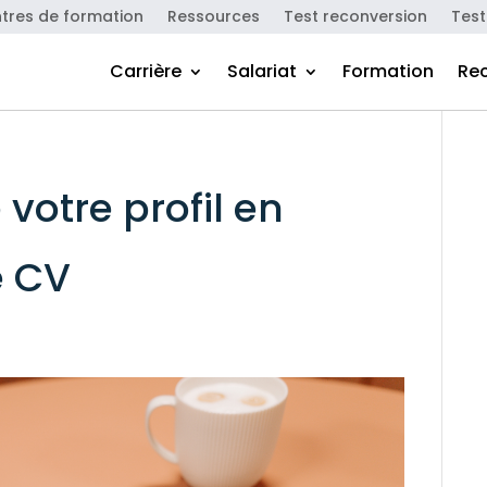
tres de formation
Ressources
Test reconversion
Test
Carrière
Salariat
Formation
Re
otre profil en
e CV