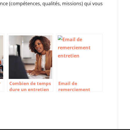
once (compétences, qualités, missions) qui vous
r
Combien de temps
Email de
dure un entretien
remerciement
d’embauche
entretien : conseils
e
et exemples