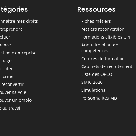
tégories
Ressources
nnaitre mes droits
Fiches métiers
treprendre
Métiers reconversion
oluer
Formations éligibles CPF
nance
Annuaire bilan de
compétences
stion d’entreprise
Centres de formation
anager
Cabinets de recrutement
cruter
Liste des OPCO
 former
SMIC 2026
 reconvertir
Simulations
ouver sa voie
Personnalités MBTI
ouver un emploi
e au travail