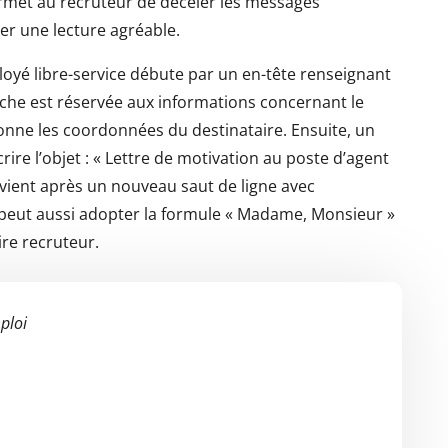
rmet au recruteur de déceler les messages
er une lecture agréable.
loyé libre-service débute par un en-tête renseignant
uche est réservée aux informations concernant le
ionne les coordonnées du destinataire. Ensuite, un
rire l’objet : « Lettre de motivation au poste d’agent
n vient après un nouveau saut de ligne avec
n peut aussi adopter la formule « Madame, Monsieur »
ire recruteur.
ploi