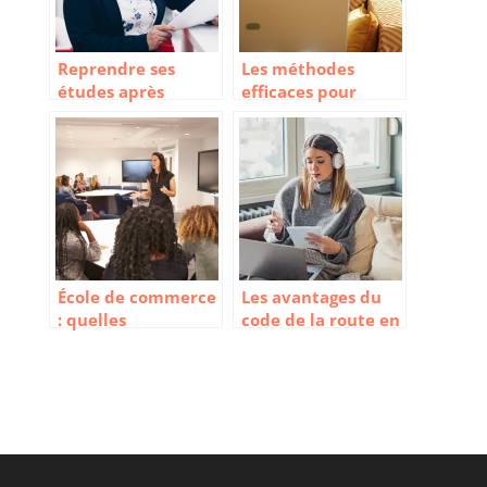
Reprendre ses
Les méthodes
études après
efficaces pour
40 ans : comment
apprendre
s’y prendre ?
l’espagnol
professionnel
École de commerce
Les avantages du
: quelles
code de la route en
formations post-
ligne
bac ?