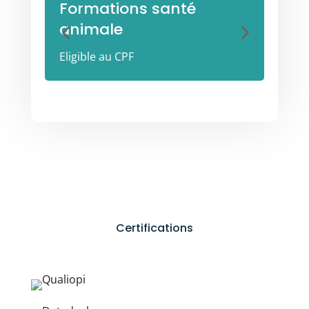
Formations santé
For
animale
éle
Eligible au CPF
Eligib
Certifications