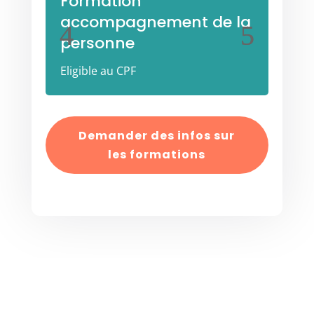
Formation
For
accompagnement de la
enf
personne
Eligib
Eligible au CPF
Demander des infos sur
les formations