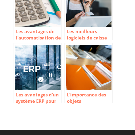
Les avantages de
Les meilleurs
l’automatisation de
logiciels de caisse
la paie
pour votre
commerce ou
restaurant
Les avantages d’un
L’importance des
système ERP pour
objets
les entreprises
personnalisés et
des cadeaux en
entreprise pour les
clients