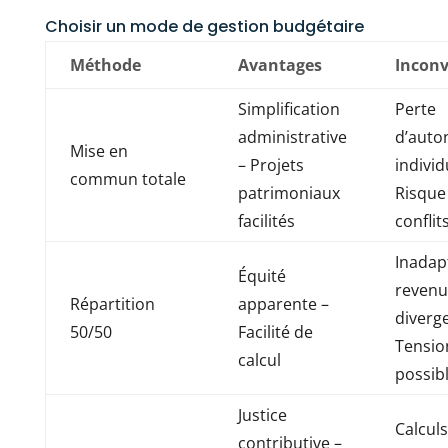
Choisir un mode de gestion budgétaire
Méthode
Avantages
Inconv
Simplification
Perte
administrative
d’auto
Mise en
– Projets
individ
commun totale
patrimoniaux
Risque
facilités
conflit
Inadap
Équité
revenu
Répartition
apparente –
diverg
50/50
Facilité de
Tensio
calcul
possib
Justice
Calculs
contributive –