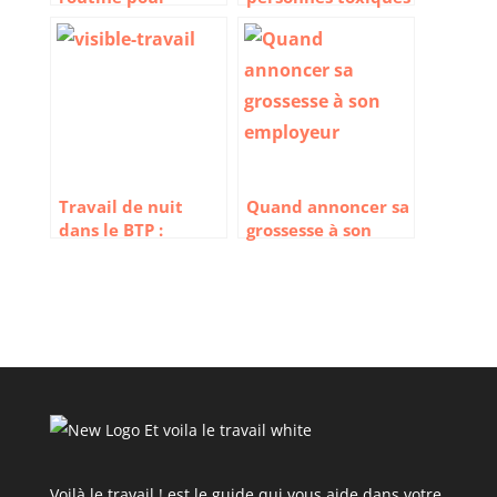
conserver son
au travail
énergie toute la
journée
Travail de nuit
Quand annoncer sa
dans le BTP :
grossesse à son
comment rester
employeur
visible ?
Voilà le travail ! est le guide qui vous aide dans votre