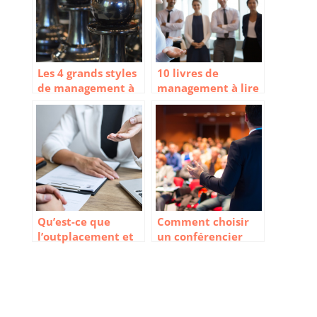
Les 4 grands styles
10 livres de
de management à
management à lire
connaitre
pour être un bon
leader
Qu’est-ce que
Comment choisir
l’outplacement et
un conférencier
comment choisir
sportif pour un
son prestataire ?
séminaire