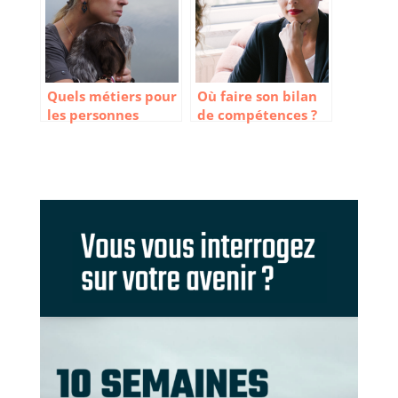
Quels métiers pour
Où faire son bilan
les personnes
de compétences ?
hypersensibles ?