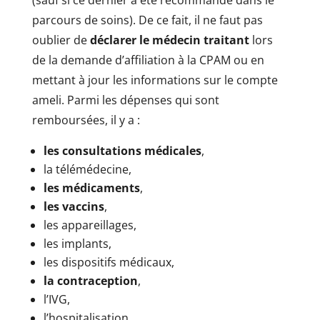
(sauf si ce dernier a été recommandé dans le
parcours de soins). De ce fait, il ne faut pas
oublier de
déclarer le médecin traitant
lors
de la demande d’affiliation à la CPAM ou en
mettant à jour les informations sur le compte
ameli. Parmi les dépenses qui sont
remboursées, il y a :
les consultations médicales
,
la télémédecine,
les médicaments
,
les vaccins
,
les appareillages,
les implants,
les dispositifs médicaux,
la contraception
,
l’IVG,
l’hospitalisation,