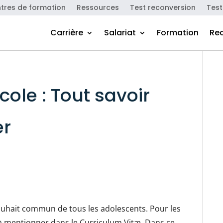
tres de formation
Ressources
Test reconversion
Test
Carrière
Salariat
Formation
Re
cole : Tout savoir
er
ouhait commun de tous les adolescents. Pour les
le à mentionner dans le Curriculum Vitæ. Dans ce