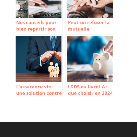
Nos conseils pour
Peut-on refuser la
bien repartir son
mutuelle
épargne
entreprise
L’assurance vie :
LDDS ou livret A :
une solution contre
que choisir en 2024
l’inflation ?