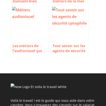
manuels bien
métiers de la mer
payés qui
qui recrutent ?
recrutent
Les métiers de
Tout savoir sur les
l’audiovisuel qui
agents de sécurité
recrutent
cynophile
Voilà le travail ! est le guide qui vous aide dans votre
carrière. Vous y trouverez des conseils sur le salariat,