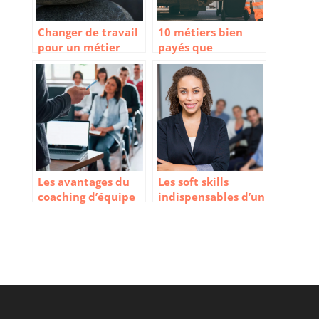
Changer de travail
10 métiers bien
pour un métier
payés que
moins stressant
personne ne veut
faire
Les avantages du
Les soft skills
coaching d’équipe
indispensables d’un
sur le lieu de
bon manager
travail